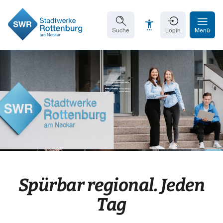
Suche
Login
Menü
Schrift vergrößern
Schrift verkleinern
Wortabstand vergrößern
Wortabstand verkleinern
Zeilenabstand vergrößern
Spürbar regional. Jeden
Zeilenabstand verkleinern
Tag
Graustufen