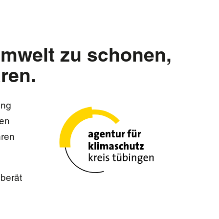
Umwelt zu schonen,
aren.
ung
nen
hren
berät