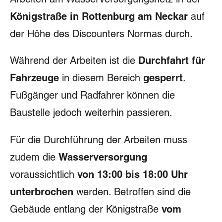
Königstraße in Rottenburg am Neckar
auf
Großer Mauszeiger
der Höhe des Discounters Normas durch.
Lesehilfe
Links unterstreichen
Während der Arbeiten ist die
Durchfahrt für
Fahrzeuge
in diesem Bereich
gesperrt
.
Animationen ausschalten
Fußgänger und Radfahrer können die
Hoher Kontrast
Baustelle jedoch weiterhin passieren.
Für die Durchführung der Arbeiten muss
zudem die
Wasserversorgung
voraussichtlich
von 13:00 bis 18:00 Uhr
unterbrochen
werden. Betroffen sind die
Gebäude entlang der Königstraße
vom