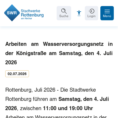
Suche
Login
Menü
Arbeiten am Wasserversorgungsnetz in
Schrift vergrößern
der Königstraße am Samstag, den 4. Juli
Schrift verkleinern
2026
Wortabstand vergrößern
02.07.2026
Wortabstand verkleinern
Rottenburg, Juli 2026 - Die Stadtwerke
Zeilenabstand vergrößern
Rottenburg führen am
Samstag, den 4. Juli
Zeilenabstand verkleinern
2026
, zwischen
11:00 und 19:00 Uhr
Graustufen
Arbeiten am Wasserversorgungsnetz in der