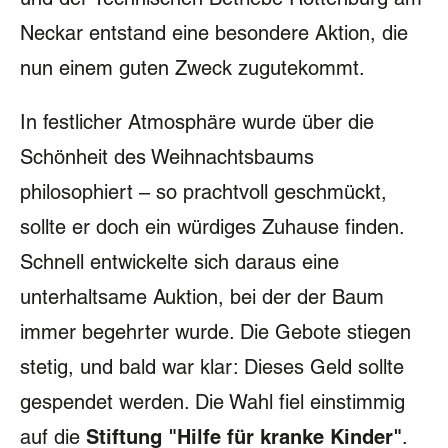
Neckar entstand eine besondere Aktion, die
Großer Mauszeiger
nun einem guten Zweck zugutekommt.
Lesehilfe
Links unterstreichen
In festlicher Atmosphäre wurde über die
Schönheit des Weihnachtsbaums
Animationen ausschalten
philosophiert – so prachtvoll geschmückt,
Hoher Kontrast
sollte er doch ein würdiges Zuhause finden.
Schnell entwickelte sich daraus eine
unterhaltsame Auktion, bei der der Baum
immer begehrter wurde. Die Gebote stiegen
stetig, und bald war klar: Dieses Geld sollte
gespendet werden. Die Wahl fiel einstimmig
auf die
Stiftung "Hilfe für kranke Kinder"
.