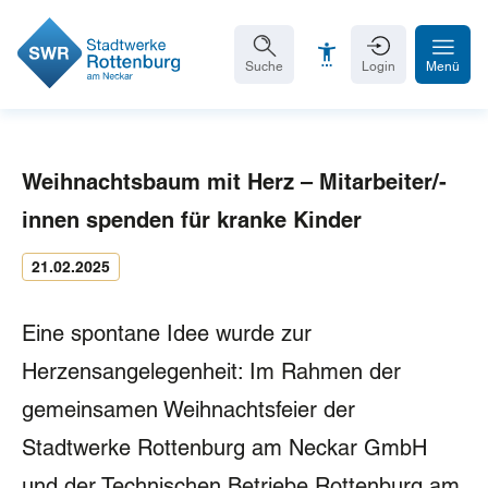
Suche
Login
Menü
Weihnachtsbaum mit Herz – Mitarbeiter/-
Schrift vergrößern
innen spenden für kranke Kinder
Schrift verkleinern
21.02.2025
Wortabstand vergrößern
Eine spontane Idee wurde zur
Wortabstand verkleinern
Herzensangelegenheit: Im Rahmen der
Zeilenabstand vergrößern
gemeinsamen Weihnachtsfeier der
Zeilenabstand verkleinern
Stadtwerke Rottenburg am Neckar GmbH
Graustufen
und der Technischen Betriebe Rottenburg am