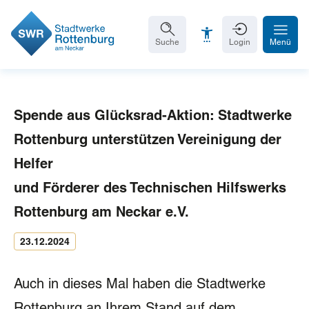
Suche
Login
Menü
Spende aus Glücksrad-Aktion: Stadtwerke
Schrift vergrößern
Rottenburg unterstützen Vereinigung der
Schrift verkleinern
Helfer
Wortabstand vergrößern
und Förderer des Technischen Hilfswerks
Rottenburg am Neckar e.V.
Wortabstand verkleinern
23.12.2024
Zeilenabstand vergrößern
Zeilenabstand verkleinern
Auch in dieses Mal haben die Stadtwerke
Graustufen
Rottenburg an Ihrem Stand auf dem